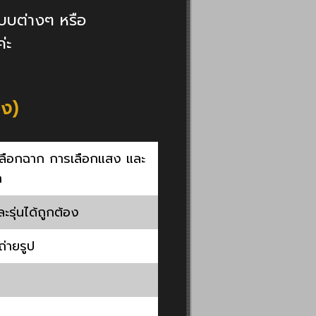
แบบต่างๆ หรือ
่ะ
มง)
ลือกฉาก การเลือกแสง และ
า
รุ่นได้ถูกต้อง
่ายรูป