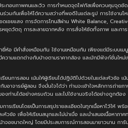
ประกอบภาพคนและวิว การกำหนดจุดโฟกัสเพื่อควบคุมจุดชั
นร่วมกันเพื่อให้ได้ความสว่างที่พอดีในแต่ละรูป การใช้งา
ชดเชยแสง การจัดการโทนสีผ่าน White Balance, Creativ
ารหยุดวัตถุ การละลายฉากหลัง การสั่งให้ชัดทั้งภาพ และก
ห้อ มีคำสั่งเหมือนกัน ใช้งานเหมือนกัน เพียงแต่มีระบบเมนู
ีความแตกต่างกับบ้างตามราคากล้อง และมักมีฟังก์ชั่นใหม่เพิ่
รสอน เน้นให้ผู้เรียนได้ปฏิบัติไปด้วยในแต่ละหัวข้อ เน้นผู้เร
อาจารย์ผู้สอน จึงมั่นใจได้ว่า ท่านจะเข้าใจหลักการถ่ายภ
ของท่านได้อย่างครบถ้วน และไปใช้งานจริงได้อย่างถูกต้อง
รียนโดยเป็นการสรุปรายละเอียดในทุกเนื้อหาไว้ให้ พร้อม
หัวข้อ เพื่อให้เรียนสนุกและไม่น่าเบื่อ และนำเสนอเนื้อหาภา
หน้าจอขนาดใหญ่ โดยมีประสบการณ์การสอนมายาวนาน การันตี