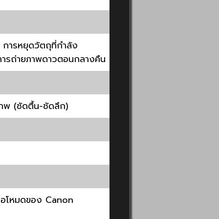
การหยุดวัตถุที่กำลัง
ัน การถ่ายภาพดาวตอนกลางคืน
พ (ชัดตื้น-ชัดลึก)
 หรือโหมดของ Canon