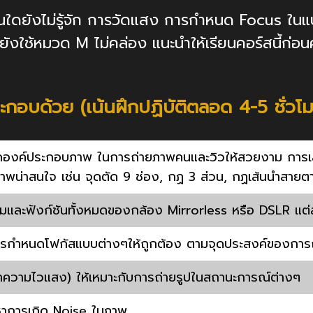
านใดยังไม่รู้จัก การวัดแสง การกำหนด Focus ใน
ยังใช้หมวด M ไม่คล่อง แนะนำให้เรียนคอร์สนี้ก่อนค
ระกอบด้วย (เน้นฝึกปฏิบัติตลอด 4-5 ชั่วโ
ดองค์ประกอบภาพ ในการถ่ายภาพคนและวิวให้สวยงาม การเ
ภาพน่าสนใจ เช่น จุดตัด 9 ช่อง, กฏ 3 ส่วน, กฏเส้นนำสายต
มและฟังก์ชันทั้งหมดของกล้อง Mirrorless หรือ DSLR แต่ละ
การกำหนดโฟกัสแบบต่างๆให้ถูกต้อง ตามจุดประสงค์ของการถ
ค่าความไวแสง) ให้เหมาะกับการถ่ายรูปในสถานะการณ์ต่างๆ
ญหาการเกิด Noise ในภาพ