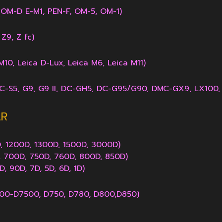
OM-D E-M1, PEN-F, OM-5, OM-1)
 Z9, Z fc)
M10, Leica D-Lux, Leica M6, Leica M11)
C-S5, G9
, G9 II
, DC-GH5,
DC-G95/G90
, DMC-GX9, LX100,
LR
D, 1200D, 1300D, 1500D, 3000D)
 700D, 750D, 760D, 800D, 850D)
, 90D, 7D, 5D, 6D, 1D)
00-D7500, D750, D780, D800,D850)