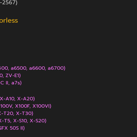
54-2567)
rorless
400, a6500, a6600, a6700)
0, ZV-E1)
C II, a7s)
 X-A10, X-A20)
X100V, X100F
, X100VI
)
X-T20, X-T30)
X-T5, X-S10, X-S20)
FX 50S II)